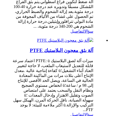
آلة ضغط لتكوين فراغ أسطواني.يتم بثق الفراغ
المُشكل مسبقًا وتدويره عند درجة حرارة 40-100
درجة مئوية.بعد إزالة الشحوم والضبط الحراري،
تم الحصول على غشاء من الألياف المجوفة من
مادة البولي تترافلوروإيثيلين.درجة حرارة إزالة
الشحوم هي 200-340 درجة مئوية، ...
سؤال
التفاصيل
آلة بثق معجون البلاستيك PTFE
ميزات آلة لصق البلاستيك PTFE: ü اعتماد سرعة
قابلة للتعديل لاستيعاب الملعب، لا حاجة لتغيير
العتاد أثناء التشغيل؛ü كفاءة إنتاجية عالية .معدل
الإنتاج أعلى بثلاث مرات من الماكينة المعتادة
الحالية في الساعة، ويصل الحد الأقصى للإنتاج
إلى 98 م / ساعة؛ü انخفاض مستوى الضجيج
ونظام النقل والسحب يعتمد على امتصاص
الصوت وتقليل الاهتزاز وإدخال المعدات ؛ü
سهولة الصيانة، ناقل الحركة المرن، الهيكل سهل
التركيب والإزالة.ü أكثر ملاءمة للبيئة: لا يوجد
PTF...
سؤال
التفاصيل