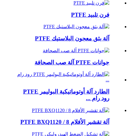
فرن تلبيد PTFE
آلة بثق معجون البلاستيك PTFE
جوانات PTFE آلة صب الصحافة
الطارد آلة أوتوماتيكية البوليمر PTFE
رود رام ...
آلة تقشير الأفلام PTFE BXQ1120 / 8