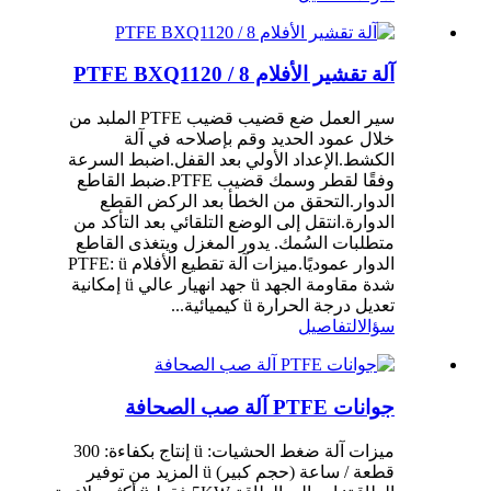
آلة تقشير الأفلام PTFE BXQ1120 / 8
سير العمل ضع قضيب قضيب PTFE الملبد من
خلال عمود الحديد وقم بإصلاحه في آلة
الكشط.الإعداد الأولي بعد القفل.اضبط السرعة
وفقًا لقطر وسمك قضيب PTFE.ضبط القاطع
الدوار.التحقق من الخطأ بعد الركض القطع
الدوارة.انتقل إلى الوضع التلقائي بعد التأكد من
متطلبات السُمك. يدور المغزل ويتغذى القاطع
الدوار عموديًا.ميزات آلة تقطيع الأفلام PTFE: ü
شدة مقاومة الجهد ü جهد انهيار عالي ü إمكانية
تعديل درجة الحرارة ü كيميائية...
سؤال
التفاصيل
جوانات PTFE آلة صب الصحافة
ميزات آلة ضغط الحشيات: ü إنتاج بكفاءة: 300
قطعة / ساعة (حجم كبير) ü المزيد من توفير