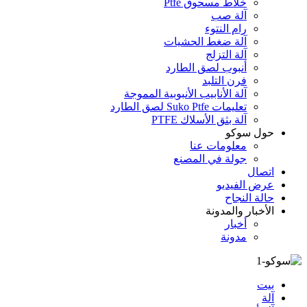
خلاط مسحوق Ptfe
آلة صب
رام النتوء
آلة ضغط الحشيات
آلة التزلج
أنبوب لصق الطارد
فرن التلبد
آلة الأنابيب الأنبوبية المموجة
تعليمات Suko Ptfe لصق الطارد
آلة بثق الأسلاك PTFE
حول سوكو
معلومات عنا
جولة في المصنع
اتصال
عرض الفيديو
حالة النجاح
الأخبار والمدونة
أخبار
مدونة
بيت
آلة