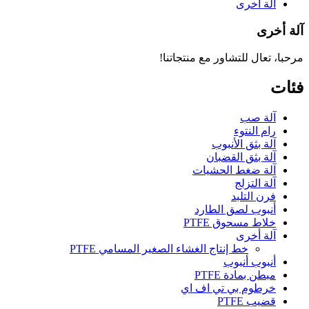
آلة أخرى
آلة أخرى
مرحبا، تعال للتشاور مع منتجاتنا!
فئات
آلة صب
رام النتوء
آلة بثق الأنبوب
آلة بثق القضبان
آلة ضغط الحشيات
آلة التزلج
فرن التلبد
أنبوب لصق الطارد
خلاط مسحوق PTFE
آلة أخرى
خط إنتاج الغشاء الصغير المسامي PTFE
أنبوب أنبوب
مبطن بمادة PTFE
خرطوم بي تي اف اي
قضيب PTFE