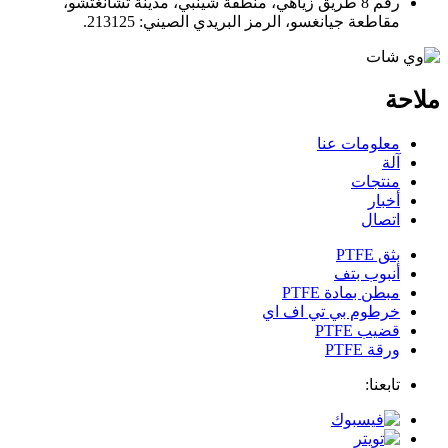
رقم 8 طريق زياهي، منطقة شينبي، مدينة تشانغتشو،
مقاطعة جيانغسو، الرمز البريدي الصيني: 213125.
ملاحة
معلومات عنا
آلة
منتجات
أخبار
اتصال
بثق PTFE
أنبوب بتف
مبطن بمادة PTFE
خرطوم بي تي اف اي
قضيب PTFE
ورقة PTFE
تابعنا: