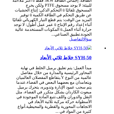
الطاقة: إجمالي الطاقة 5KW فقط ü أكثر ملاءمة
للبيئة: لا يوجد مسحوق PTFE ولكن يخرج
المسحوق تلقائيًا ü التحكم الذكي: إنتاج الحشيات
عن طريق التحكم في الطاقة الكمية ü توفير
المزيد من الوقت: يتم قطع التيار الكهربائي تلقائيًا
أثناء إعداد رقم الإنتاج ü عمر عمل أطول: لا توجد
حرارة أثناء العمل.ü المكونات المستخدمة عالية
الجودة.تطبيق الصناعي...
سؤال
التفاصيل
SYH-50 خلاط ثلاثي الأبعاد
مبدأ العمل: يتم تعليق برميل الخلط في نهاية
المحاور الرئيسية والمدارة من خلال مفاصل
عالمية من النوع Y.يتقاطع المفصلان العالميان
ويتعامدان مع بعضهما البعض في الفضاء.عندما
يتم سحب عمود الإدارة وتدويره، يتحرك برميل
مبعوث الكاردان بشكل متكرر في الفضاء، مثل
النقل والدوران واللف.تتبع المادة الموجودة في
الأسطوانة حركة مركبة ثلاثية الأبعاد في
الاتجاهات المحورية والقطرية والمحيطية.أنواع
كثيرة من المواد في ...