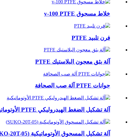
خلاط مسحوق v-100 PTFE
فرن تلبيد PTFE
آلة بثق معجون البلاستيك PTFE
جوانات PTFE آلة صب الصحافة
آلة تشكيل الضغط الهيدروليكي PTFE الأوتوماتيكية
آلة تشكيل المسحوق الأوتوماتيكية (SUKO-20T-05)