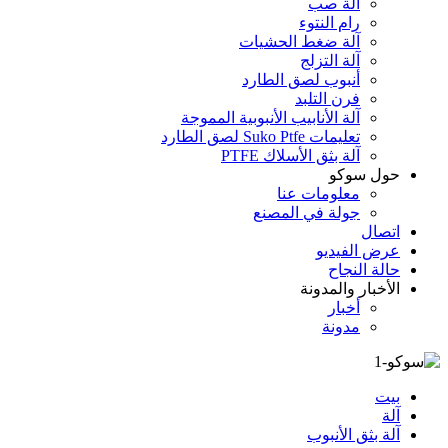
آلة صب
رام النتوء
آلة ضغط الحشيات
آلة التزلج
أنبوب لصق الطارد
فرن التلبد
آلة الأنابيب الأنبوبية المموجة
تعليمات Suko Ptfe لصق الطارد
آلة بثق الأسلاك PTFE
حول سوكو
معلومات عنا
جولة في المصنع
اتصال
عرض الفيديو
حالة النجاح
الأخبار والمدونة
أخبار
مدونة
بيت
آلة
آلة بثق الأنبوب