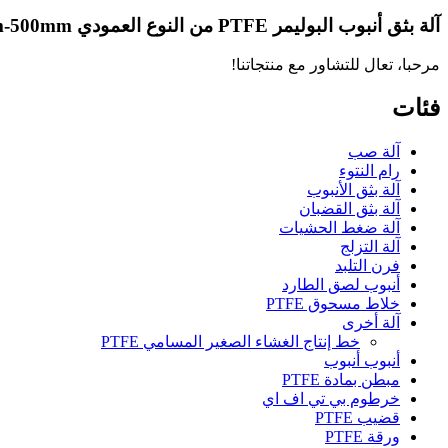
آلة بثق أنبوب البوليمر PTFE من النوع العمودي PFG500 Dia 300mm-500mm
مرحبا، تعال للتشاور مع منتجاتنا!
فئات
آلة صب
رام النتوء
آلة بثق الأنبوب
آلة بثق القضبان
آلة ضغط الحشيات
آلة التزلج
فرن التلبد
أنبوب لصق الطارد
خلاط مسحوق PTFE
آلة أخرى
خط إنتاج الغشاء الصغير المسامي PTFE
أنبوب أنبوب
مبطن بمادة PTFE
خرطوم بي تي اف اي
قضيب PTFE
ورقة PTFE