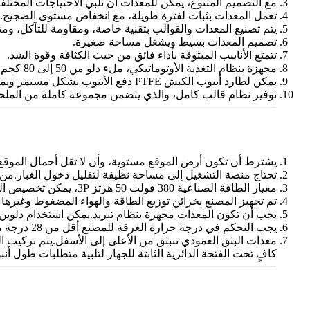
مع التصميم المتنوع، يمكن للمعدات أن تلبي الاحتياجات المختل
تعمل المعدات بثبات لفترة طويلة، مع انخفاض مستوى الضجيج.وي
يتم تصنيع المعدات والقوالب بتقنية خاصة، ومقاومة للتآكل، وم
تصميم المعدات بسيط ويشغل مساحة صغيرة.
تتمتع الأنابيب المبثوقة بأداء فائق من حيث الكثافة وقوة الشد.
مجهزة بنظام التغذية الأوتوماتيكي، ملء دلو من 50 إلى 80 كجم، يمكن لنظام التغذية الأوتوماتيكي ضمان 4 إلى 8 ساعات من التشغيل وتوفير تكاليف العمالة إلى حد كبير.
يمكن لطارد أنبوب الكبش PTFE دفع الأنبوب بشكل مستمر ويمكن قطع الأنبوب وفقًا للمتطلبات.
توفير نظام قالب كامل، والذي يتضمن مجموعة كاملة من الملحقات 
يشترط أن تكون أرض الموقع مستوية، وأن لا تقل أحمال الموقع
تحتاج منصة التشغيل إلى مساحة نظيفة لتقليل دخول الغبار.من 
معيار الطاقة الصناعية 380 فولت 50 هرتز 3P، يمكن تخصيص الجهد وفقًا لاحتياجات المستخدم.
تم تجهيز المصنع بخزائن توزيع الطاقة والهواء المضغوط وغيرها 
يجب أن تكون المعدات مجهزة بنظام تبريد.يمكن استخدام دلوين / 
يجب التحكم في درجة حرارة الغرفة للمصنع أقل من 28 درجة مئوية.
كافٍ تحت الفتحة الدائرية الثابتة للجهاز لتلبية متطلبات طول أنبوب PTFE المب