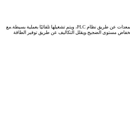
خصائص آلة بثق أنبوب الكبش PFG500 من خلال التحسين المستمر، أصبحت المعدات أكثر ذكاءً وأكثر استقرارًا وأكثر كفاءة.يتم التحكم في المعدات عن طريق نظام PLC، ويتم تشغيلها تلقائيًا بعملية بسيطة.مع
 انخفاض مستوى الضجيج.ويقلل التكاليف عن طريق توفير الطاقة