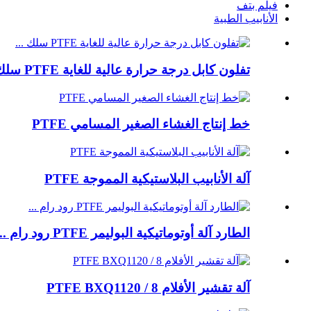
فيلم بتف
الأنابيب الطبية
تفلون كابل درجة حرارة عالية للغاية PTFE سلك ...
خط إنتاج الغشاء الصغير المسامي PTFE
آلة الأنابيب البلاستيكية المموجة PTFE
الطارد آلة أوتوماتيكية البوليمر PTFE رود رام ...
آلة تقشير الأفلام PTFE BXQ1120 / 8